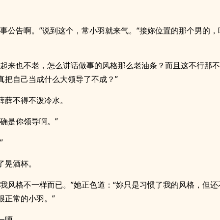
人事公告啊。”说到这个，常小羽就来气。“接妳位置的那个男的，
看起来也不老，怎么讲话做事的风格那么老油条？而且这不行那
真把自己当成什么大领导了不成？”
薛薛不得不泼冷水。
的确是你领导啊。”
”
了晃酒杯。
跟我风格不一样而已。”她正色道：“妳只是习惯了我的风格，但还
很正常的小羽。”
一哽。