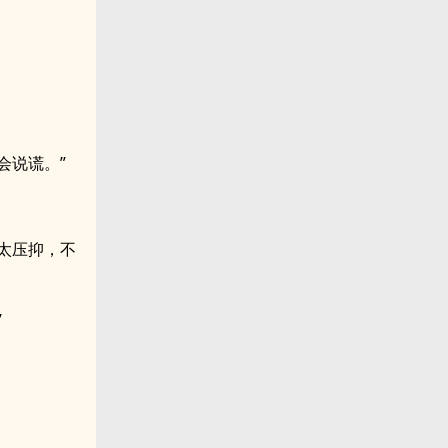
会说谎。”
太压抑，不
”