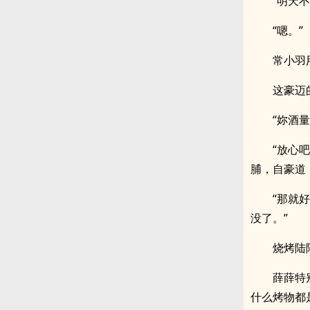
“明天
“嗯。”
常小羽
这豪迈
“妳酒
“放心
脯，自豪道
“那就
没了。”
烧烤陆
薛薛特
什么烤物都