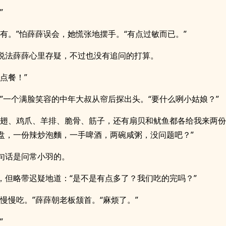
”
没有。”怕薛薛误会，她慌张地摆手。“有点过敏而已。”
说法薛薛心里存疑，不过也没有追问的打算。
点餐！”
。”一个满脸笑容的中年大叔从帘后探出头。“要什么咧小姑娘？”
鸡翅、鸡爪、羊排、脆骨、筋子，还有扇贝和鱿鱼都各给我来两
盘，一份辣炒泡麵，一手啤酒，两碗咸粥，没问题吧？”
句话是问常小羽的。
，但略带迟疑地道：“是不是有点多了？我们吃的完吗？”
，慢慢吃。”薛薛朝老板颔首。“麻烦了。”
”