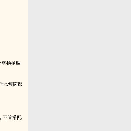
小羽拍拍胸
什么烦恼都
，不管搭配