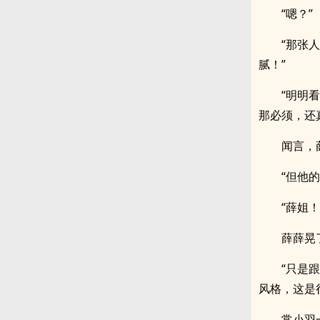
“嗯？”
“那张
腻！”
“明明
那必须，还
闻言，
“但他
“薛姐！
薛薛晃
“只是
风格，这是
常小羽