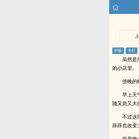
虽然是
的小店里。
傍晚的
早上天
随又急又大
不过这
薛薛也改变
毕竟她