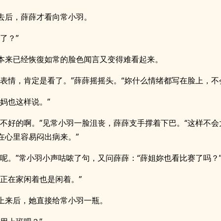
去后，薛薛才看向常小羽。
了？”
本来已经恢復如常的脸色闻言又变得难看起来。
这表情，肯定是看了。”薛薛摇摇头。“妳什么情绪都写在脸上，不
我妈也这样说。”
么不好的啊。”见常小羽一脸沮丧，薛薛支手撑着下巴。“这样不会
在心里容易闷出病来。”
有呢。”常小羽小声咕哝了句，又问薛薛：“薛姐妳也看比赛了吗？
反正在家闲着也是闲着。”
上来后，她直接给常小羽一瓶。