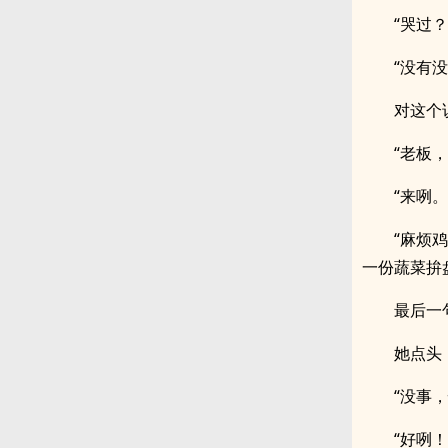
“哭过？
“没有
对这个
“老板，
“来咧
“麻烦
一份蔬菜拚
最后一
她点头
“没事
“好咧！