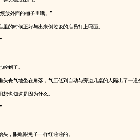
麻烦放外面的桶子里哦。”
店里的时候正好与出来倒垃圾的店员打上照面。
”
。
已经到了。
垂头丧气地坐在角落，气压低到自动与旁边几桌的人隔出了一道
用想也知道是因为什么。
”
抬头，眼眶跟兔子一样红通通的。