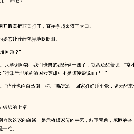
不用上班吧？”
用开瓶器把瓶盖打开，直接拿起来灌了大口。
的姿态让薛薛诧异地眨眨眼。
量没问题？”
吧。大学谢师宴，我们班男的都醉倒一圈了，就我还醒着呢！”常
：“行政管理系的酒国女英雄可不是随便说说而已！”
好。”薛薛也给自己倒一杯。“喝完酒，回家好好睡个觉，隔天醒来
陆续续的上桌。
别喜欢这家的蘸酱，是老板娘家传的手艺，甜辣带劲，咸麻酥香
是一绝。