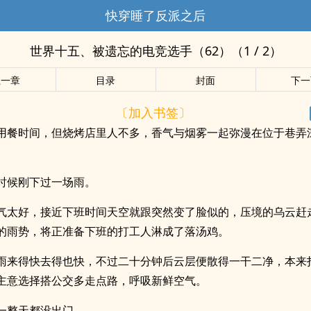
快穿睡了反派之后
世界十五、被遗忘的电竞选手（62）（1 / 2）
上一章
目录
封面
下一
〔加入书签〕
用餐时间，但烧烤店里人不多，香气与烟雾一起弥漫在位于巷弄
时候刚下过一场雨。
气太好，接近下班时间天空就跟突然变了脸似的，压境的乌云赶
的雨势，将正准备下班的打工人淋成了落汤鸡。
雨来得快去得也快，不过二十分钟后云层便散得一干二净，本来
主意选择搭公交多走点路，呼吸新鲜空气。
一整天都没出门。