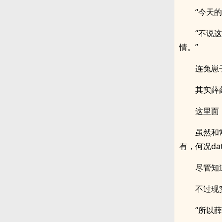
“今天的
“不说
情。”
连兔崽
其实薛
这里面
虽然和
有，何况d
尽管知
不过现
“所以