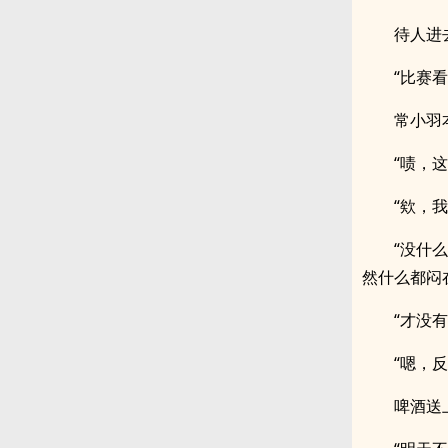
待人进
“比赛看
常小羽
“啧，
“欸，
“没什
然什么都闷
“才没
“嗯，
啤酒送