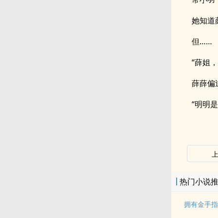
她知道
但……
“薛姐
薛薛偏
“明明
热门小说