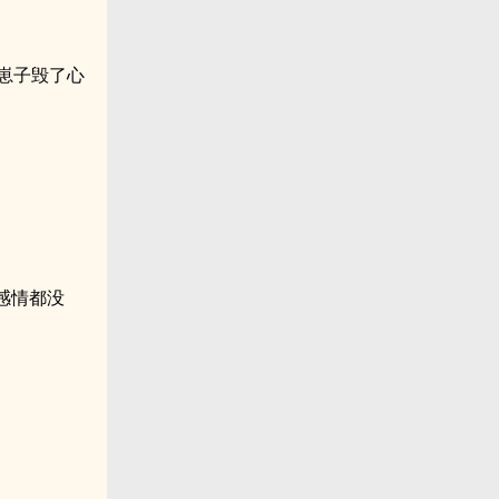
崽子毁了心
感情都没