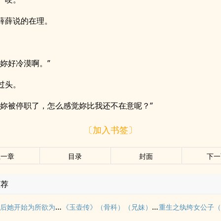
薛薛说的在理。
，妳好冷漠啊。”
过头。
是妳被停职了，怎么感觉妳比我还不在意呢？”
〔加入书签〕
上一章
目录
封面
下一
推荐
拥有金手指后她开始为所欲为（nph）
《玉壶传》（骨科）（兄妹）（np）
重生之纨绔女公子（