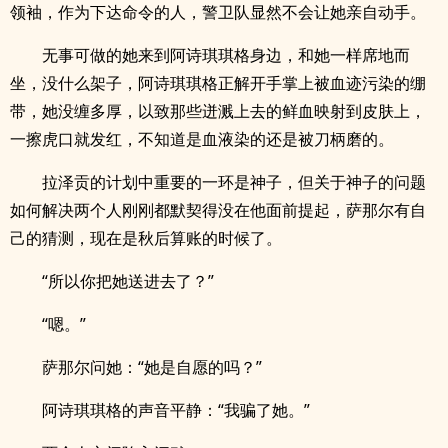
领袖，作为下达命令的人，警卫队显然不会让她亲自动手。
无事可做的她来到阿诗琪琪格身边，和她一样席地而
坐，没什么架子，阿诗琪琪格正解开手掌上被血迹污染的绷
带，她没缠多厚，以致那些迸溅上去的鲜血映射到皮肤上，
一擦虎口就发红，不知道是血液染的还是被刀柄磨的。
拉泽贡的计划中重要的一环是神子，但关于神子的问题
如何解决两个人刚刚都默契得没在他面前提起，萨那尔有自
己的猜测，现在是秋后算账的时候了。
“所以你把她送进去了？”
“嗯。”
萨那尔问她：“她是自愿的吗？”
阿诗琪琪格的声音平静：“我骗了她。”