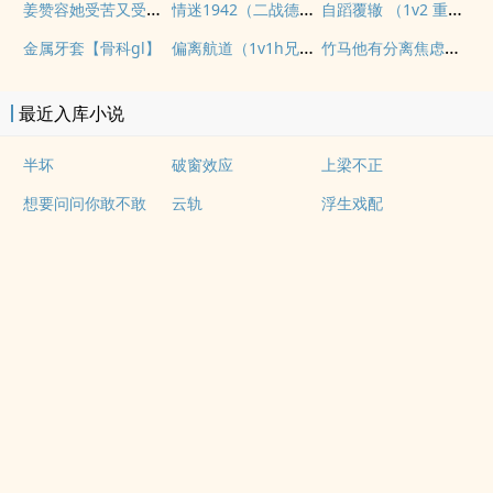
姜赞容她受苦又受难（NPH）
情迷1942（二战德国）
自蹈覆辙 （1v2 重生）
偏离航道（1v1h兄妹骨科bg）
竹马他有分离焦虑（1v1）
金属牙套【骨科gl】
最近入库小说
半坏
破窗效应
上梁不正
想要问问你敢不敢
云轨
浮生戏配