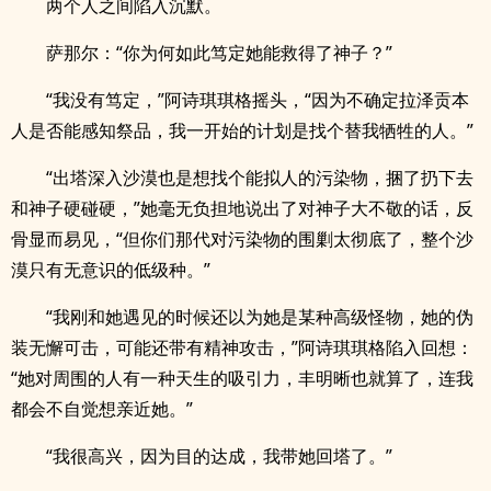
两个人之间陷入沉默。
萨那尔：“你为何如此笃定她能救得了神子？”
“我没有笃定，”阿诗琪琪格摇头，“因为不确定拉泽贡本
人是否能感知祭品，我一开始的计划是找个替我牺牲的人。”
“出塔深入沙漠也是想找个能拟人的污染物，捆了扔下去
和神子硬碰硬，”她毫无负担地说出了对神子大不敬的话，反
骨显而易见，“但你们那代对污染物的围剿太彻底了，整个沙
漠只有无意识的低级种。”
“我刚和她遇见的时候还以为她是某种高级怪物，她的伪
装无懈可击，可能还带有精神攻击，”阿诗琪琪格陷入回想：
“她对周围的人有一种天生的吸引力，丰明晰也就算了，连我
都会不自觉想亲近她。”
“我很高兴，因为目的达成，我带她回塔了。”