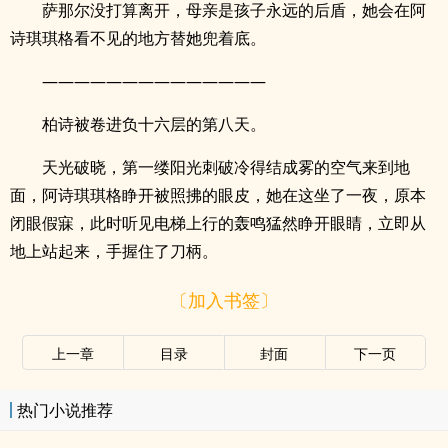
萨那尔没打算离开，母亲是孩子永远的后盾，她会在阿
诗琪琪格看不见的地方替她兜着底。
——————————————
柏诗被卷进负十六层的第八天。
天光破晓，第一缕阳光刺破冷得结成雾的空气来到地
面，阿诗琪琪格睁开被照拂的眼皮，她在这坐了一夜，原本
闭眼假寐，此时听见电梯上行的轰鸣猛然睁开眼睛，立即从
地上站起来，手握住了刀柄。
〔加入书签〕
上一章
目录
封面
下一页
热门小说推荐