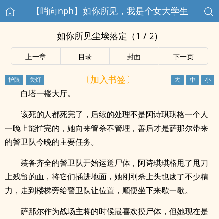
【哨向nph】如你所见，我是个女大学生
如你所见尘埃落定（1 / 2）
上一章
目录
封面
下一页
〔加入书签〕
白塔一楼大厅。
该死的人都死完了，后续的处理不是阿诗琪琪格一个人
一晚上能忙完的，她向来管杀不管埋，善后才是萨那尔带来
的警卫队今晚的主要任务。
装备齐全的警卫队开始运送尸体，阿诗琪琪格甩了甩刀
上残留的血，将它们插进地面，她刚刚杀上头也废了不少精
力，走到楼梯旁给警卫队让位置，顺便坐下来歇一歇。
萨那尔作为战场主将的时候最喜欢摸尸体，但她现在是