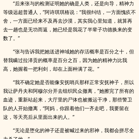
“后来张与的检测证明她的确是人类，还是向导，精神力
等级远超普通人，”阿诗琪琪格说：“我很纠结，一方面愧疚不
舍，一方面已经来不及再去沙漠，其实我心里知道，就算再
去一趟也是无功而返，她已经是我花了半辈子功德换来的变
数了。”
“张与告诉我把她送进神域她的存活概率是百分之十，但
替我瞒过拉泽贡的概率是百分之百，因为她的精神力比我
高，她握着一把利剑，却在上面种满了花。”
“我不确定她是否能像安抚哨兵那样正常安抚神子，所以
我让萨丹夫和阿穆尔分开去组织民众撤离，”她擦完了所有的
血迹，重新站起来，大厅里的尸体也被搬运干净，那些警卫
队的人开始撤离，“阿妈，你跟着他们一齐走吧，我要留在
这，等天亮后从里面出来的人。”
“无论是堕化的神子还是被喊过来的邪神，我都会拼尽全