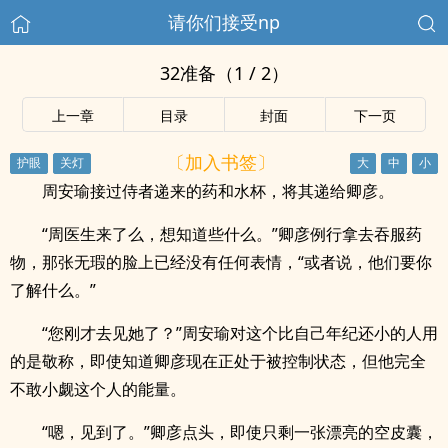
请你们接受np
32准备（1 / 2）
上一章
目录
封面
下一页
〔加入书签〕
周安瑜接过侍者递来的药和水杯，将其递给卿彦。
“周医生来了么，想知道些什么。”卿彦例行拿去吞服药
物，那张无瑕的脸上已经没有任何表情，“或者说，他们要你
了解什么。”
“您刚才去见她了？”周安瑜对这个比自己年纪还小的人用
的是敬称，即使知道卿彦现在正处于被控制状态，但他完全
不敢小觑这个人的能量。
“嗯，见到了。”卿彦点头，即使只剩一张漂亮的空皮囊，