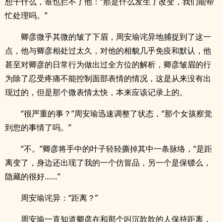
想干什么，谁也拦不了他：“那是什么发生了改变，我们能帮
忙处理吗。”
卿彦微乎其微的皱了下眉，周安瑜诧异地捕捉到了这一
点，他与卿彦相处过太久，对他的相貌几乎免疫和默认，他
甚至对卿彦的日常行为做出过全方位的解析，卿彦皱眉的行
为除了忍受疼痛不能控制面部表情的情况，这是从来没有出
现过的，但是那个微表情太快，本来应该记录上的。
“很严重的事？”周安瑜迅速调整了状态，“那个女孩察觉
到您的事情了吗。”
“不。”卿彦将手中的叶子轻轻撕掉其中一条脉络，“是距
离变了，身边还出现了我的一个仿冒品，另一个是保镖么，
隐藏的很好……”
周安瑜诧异：“距离？”
周安瑜一直知道卿彦在和那个叫沉歆歆的人保持距离，