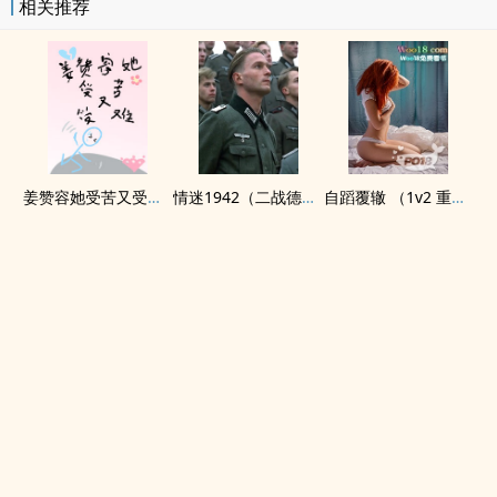
相关推荐
姜赞容她受苦又受难（NPH）
情迷1942（二战德国）
自蹈覆辙 （1v2 重生）